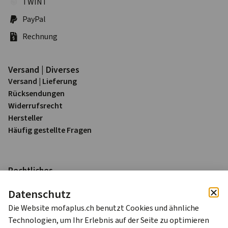
TWINT
PayPal
Rechnung
Versand | Diverses
Versand | Lieferung
Rück­sendungen
Widerrufs­recht
Hersteller
Häufig gestellte Fragen
Rechtliches
Impressum
Datenschutz
Datenschutz
AGB
Die Website mofaplus.ch benutzt Cookies und ähnliche
Technologien, um Ihr Erlebnis auf der Seite zu optimieren
Alle Preise sind in Schweizer Franken (CHF) inkl. 8.1% MWST