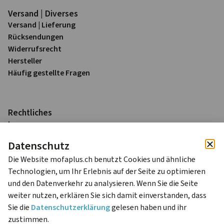
Versand | Diverses
Versand | Lieferung
Rück­sendungen
Widerrufs­recht
Hersteller
Häufig gestellte Fragen
Rechtliches
Impressum
Datenschutz
Datenschutz
AGB
Die Website mofaplus.ch benutzt Cookies und ähnliche
Alle Preise sind in Schweizer Franken (CHF) inkl. 8.1% MWST
Technologien, um Ihr Erlebnis auf der Seite zu optimieren
zzgl. Versandkosten.
und den Datenverkehr zu analysieren. Wenn Sie die Seite
weiter nutzen, erklären Sie sich damit einverstanden, dass
Sie die
Datenschutzerklärung
gelesen haben und ihr
© 2024 mofaplus Livio Niedrist – Alle Rechte
zustimmen.