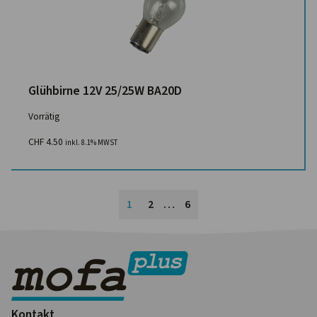
Glühbirne 12V 25/25W BA20D
Vorrätig
CHF
4.50
inkl. 8.1% MWST
1
2
…
6
Kontakt