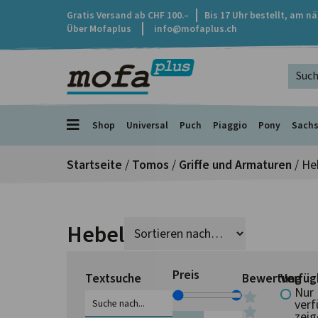
Gratis Versand ab CHF 100.–
Bis 17 Uhr bestellt, am n
Über Mofaplus
info@mofaplus.ch
Shop
Universal
Puch
Piaggio
Pony
Sach
Startseite
/
Tomos
/
Griffe und Armaturen
/ He
Hebel
Preis
Textsuche
Bewertung
Verfüg
Nur
verf
zeig