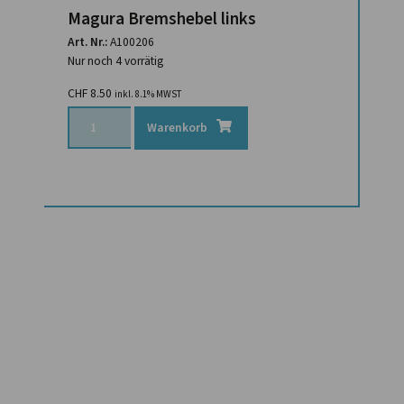
Magura Bremshebel links
Art. Nr.:
A100206
Nur noch 4 vorrätig
CHF
8.50
inkl. 8.1% MWST
Warenkorb