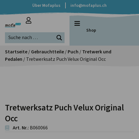
Über Mofaplus
info@mofaplus.ch
Shop
Startseite
/
Gebrauchtteile
/
Puch
/
Tretwerk und
Pedalen
/ Tretwerksatz Puch Velux Original Occ
Tretwerksatz Puch Velux Original
Occ
Art. Nr.:
B060066