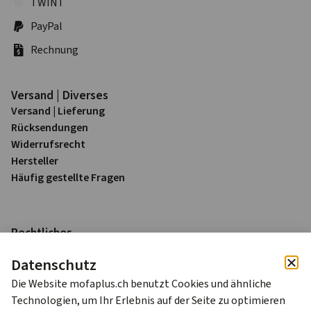
TWINT
PayPal
Rechnung
Versand | Diverses
Versand | Lieferung
Rück­sendungen
Widerrufs­recht
Hersteller
Häufig gestellte Fragen
Rechtliches
Impressum
Datenschutz
Datenschutz
AGB
Die Website mofaplus.ch benutzt Cookies und ähnliche
Technologien, um Ihr Erlebnis auf der Seite zu optimieren
Alle Preise sind in Schweizer Franken (CHF) inkl. 8.1% MWST