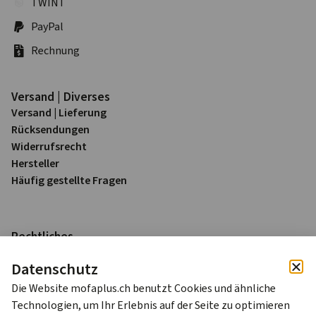
TWINT
PayPal
Rechnung
Versand | Diverses
Versand | Lieferung
Rück­sendungen
Widerrufs­recht
Hersteller
Häufig gestellte Fragen
Rechtliches
Impressum
Datenschutz
Datenschutz
AGB
Die Website mofaplus.ch benutzt Cookies und ähnliche
Technologien, um Ihr Erlebnis auf der Seite zu optimieren
Alle Preise sind in Schweizer Franken (CHF) inkl. 8.1% MWST