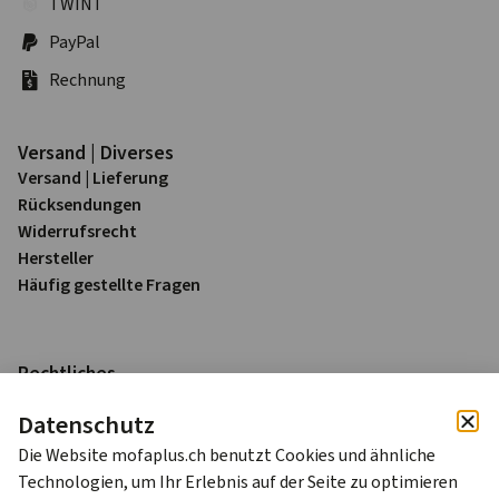
TWINT
PayPal
Rechnung
Versand | Diverses
Versand | Lieferung
Rück­sendungen
Widerrufs­recht
Hersteller
Häufig gestellte Fragen
Rechtliches
Impressum
Datenschutz
Datenschutz
AGB
Die Website mofaplus.ch benutzt Cookies und ähnliche
Technologien, um Ihr Erlebnis auf der Seite zu optimieren
Alle Preise sind in Schweizer Franken (CHF) inkl. 8.1% MWST