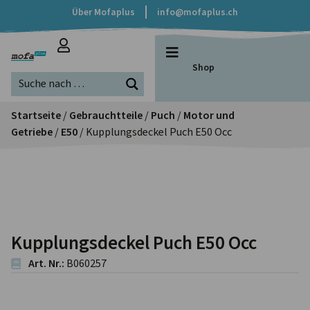
Über Mofaplus
info@mofaplus.ch
Shop
Startseite
/
Gebrauchtteile
/
Puch
/
Motor und
Getriebe
/
E50
/ Kupplungsdeckel Puch E50 Occ
Kupplungsdeckel Puch E50 Occ
Art. Nr.:
B060257