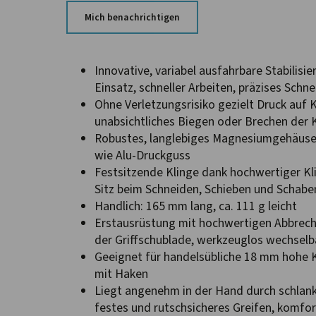
Mich benachrichtigen
Innovative, variabel ausfahrbare Stabilisie
Einsatz, schneller Arbeiten, präzises Schn
Ohne Verletzungsrisiko gezielt Druck auf 
unabsichtliches Biegen oder Brechen der 
Robustes, langlebiges Magnesiumgehäuse: 
wie Alu-Druckguss
Festsitzende Klinge dank hochwertiger Kli
Sitz beim Schneiden, Schieben und Schabe
Handlich: 165 mm lang, ca. 111 g leicht
Erstausrüstung mit hochwertigen Abbrechk
der Griffschublade, werkzeuglos wechselb
Geeignet für handelsübliche 18 mm hohe K
mit Haken
Liegt angenehm in der Hand durch schlank
festes und rutschsicheres Greifen, komfo