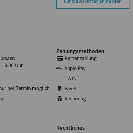
Für Newsletter anmelden
Zahlungs­methoden
lossen
Karten­zahlung
–18.00 Uhr
Apple Pay
TWINT
nur per Termin möglich.
PayPal
Rechnung
et
Rechtliches