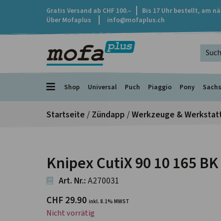
Gratis Versand ab CHF 100.–
Bis 17 Uhr bestellt, am n
Über Mofaplus
info@mofaplus.ch
Shop
Universal
Puch
Piaggio
Pony
Sach
Startseite
/
Zündapp
/
Werkzeuge & Werkstatt
Knipex CutiX 90 10 165 BK
Art. Nr.:
A270031
CHF
29.90
inkl. 8.1% MWST
Nicht vorrätig