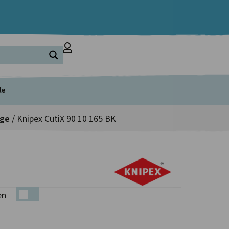
le
uge
/ Knipex CutiX 90 10 165 BK
en