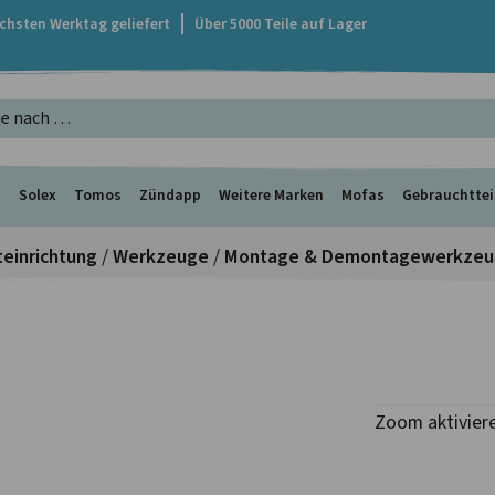
ächsten Werktag geliefert
Über 5000 Teile auf Lager
s
Solex
Tomos
Zündapp
Weitere Marken
Mofas
Gebrauchttei
einrichtung
/
Werkzeuge
/
Montage & Demontagewerkze
Zoom aktivier