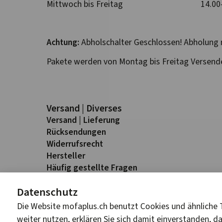
Mittwoch bis Freitag
14.00
Achtung:
Abholschalter Geschlossen! Abholung 
Pakete werden von Montag bis Freitag Versend
Versand | Diverses
Versand | Lieferung
Rück­sendungen
Widerrufs­recht
Hersteller
Häufig gestellte Fragen
Datenschutz
Die Website mofaplus.ch benutzt Cookies und ähnliche T
weiter nutzen, erklären Sie sich damit einverstanden, da