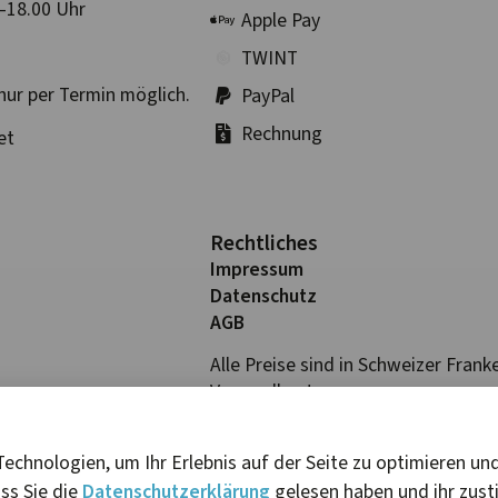
–18.00 Uhr
Apple Pay
TWINT
nur per Termin möglich.
PayPal
Rechnung
et
Rechtliches
Impressum
Datenschutz
AGB
Alle Preise sind in Schweizer Frank
Versandkosten.
echnologien, um Ihr Erlebnis auf der Seite zu optimieren und
ss Sie die
Datenschutzerklärung
gelesen haben und ihr zus