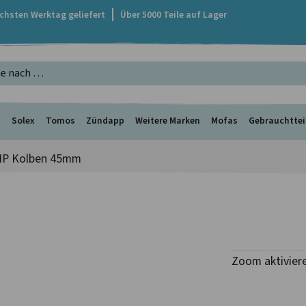
ächsten Werktag geliefert
Über 5000 Teile auf Lager
s
Solex
Tomos
Zündapp
Weitere Marken
Mofas
Gebrauchttei
MP Kolben 45mm
Zoom aktivier