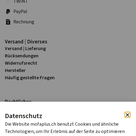
TWINT
PayPal
Rechnung
Versand | Diverses
Versand | Lieferung
Rück­sendungen
Widerrufs­recht
Hersteller
Häufig gestellte Fragen
Rechtliches
Impressum
Datenschutz
Datenschutz
AGB
Die Website mofaplus.ch benutzt Cookies und ähnliche
Technologien, um Ihr Erlebnis auf der Seite zu optimieren
Alle Preise sind in Schweizer Franken (CHF) inkl. 8.1% MWST