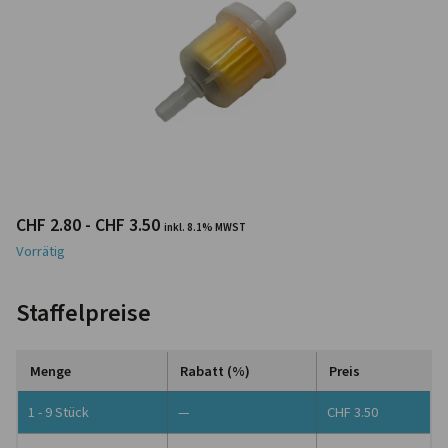
CHF
2.80
-
CHF
3.50
inkl. 8.1% MWST
Vorrätig
Staffelpreise
Menge
Rabatt (%)
Preis
1 - 9
Stück
—
CHF
3.50