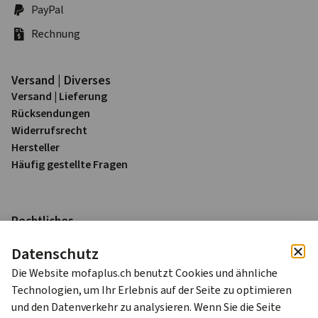
PayPal
Rechnung
Versand | Diverses
Versand | Lieferung
Rück­sendungen
Widerrufs­recht
Hersteller
Häufig gestellte Fragen
Rechtliches
Impressum
Datenschutz
Datenschutz
AGB
Die Website mofaplus.ch benutzt Cookies und ähnliche
Technologien, um Ihr Erlebnis auf der Seite zu optimieren
Alle Preise sind in Schweizer Franken (CHF) inkl. 8.1% MWST
und den Datenverkehr zu analysieren. Wenn Sie die Seite
zzgl. Versandkosten.