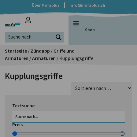
Über Mofaplus
info@mofaplus.ch
Shop
Startseite
/
Zündapp
/
Griffe und
Armaturen
/
Armaturen
/ Kupplungsgriffe
Kupplungsgriffe
Textsuche
Preis