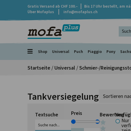
Gratis Versand ab CHF 100.–
Bis 17 Uhr bestellt, am n
Über Mofaplus
info@mofaplus.ch
Shop
Universal
Puch
Piaggio
Pony
Sach
Startseite
/
Universal
/
Schmier-/Reinigungsst
Tankversiegelung
Preis
Textsuche
Bewertung
Verfüg
Nur
verf
zeig