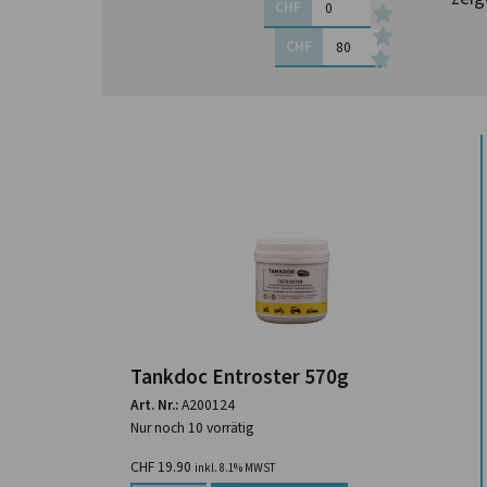
CHF
CHF
Tankdoc Entroster 570g
Art. Nr.:
A200124
Nur noch 10 vorrätig
CHF
19.90
inkl. 8.1% MWST