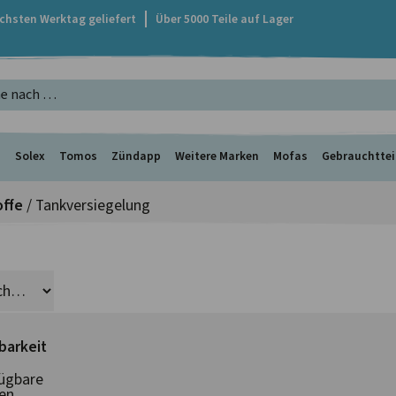
ächsten Werktag geliefert
Über 5000 Teile auf Lager
s
Solex
Tomos
Zündapp
Weitere Marken
Mofas
Gebrauchttei
offe
/ Tankversiegelung
barkeit
ügbare
en