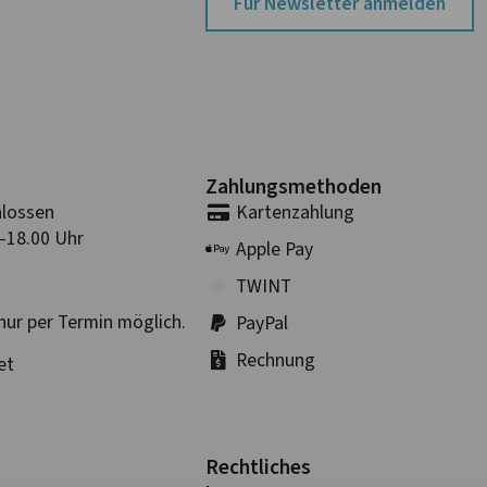
Für Newsletter anmelden
Zahlungs­methoden
lossen
Karten­zahlung
–18.00 Uhr
Apple Pay
TWINT
nur per Termin möglich.
PayPal
Rechnung
et
Rechtliches