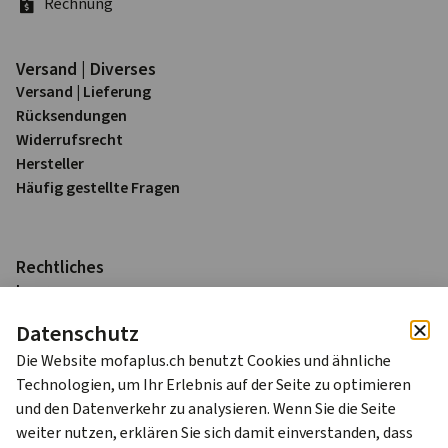
Rechnung
Versand | Diverses
Versand | Lieferung
Rück­sendungen
Widerrufs­recht
Hersteller
Häufig gestellte Fragen
Rechtliches
Impressum
Datenschutz
Datenschutz
AGB
Die Website mofaplus.ch benutzt Cookies und ähnliche
Alle Preise sind in Schweizer Franken (CHF) inkl. 8.1% MWST
Technologien, um Ihr Erlebnis auf der Seite zu optimieren
zzgl. Versandkosten.
und den Datenverkehr zu analysieren. Wenn Sie die Seite
weiter nutzen, erklären Sie sich damit einverstanden, dass