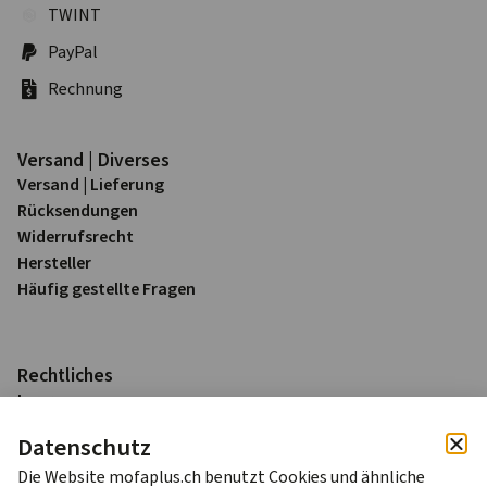
TWINT
PayPal
Rechnung
Versand | Diverses
Versand | Lieferung
Rück­sendungen
Widerrufs­recht
Hersteller
Häufig gestellte Fragen
Rechtliches
Impressum
Datenschutz
Datenschutz
AGB
Die Website mofaplus.ch benutzt Cookies und ähnliche