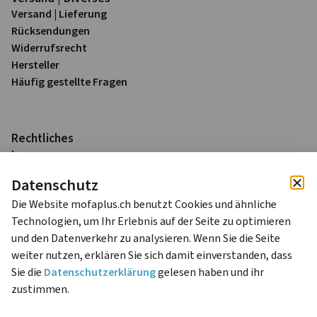
Versand | Lieferung
Rück­sendungen
Widerrufs­recht
Hersteller
Häufig gestellte Fragen
Rechtliches
Impressum
Datenschutz
Datenschutz
AGB
Die Website mofaplus.ch benutzt Cookies und ähnliche
Alle Preise sind in Schweizer Franken (CHF) inkl. 8.1% MWST
Technologien, um Ihr Erlebnis auf der Seite zu optimieren
zzgl. Versandkosten.
und den Datenverkehr zu analysieren. Wenn Sie die Seite
weiter nutzen, erklären Sie sich damit einverstanden, dass
Sie die
Datenschutzerklärung
gelesen haben und ihr
© 2024 mofaplus Livio Niedrist – Alle Rechte
zustimmen.
vorbehalten.