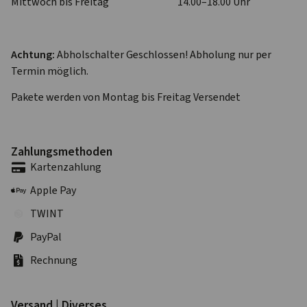
Mittwoch bis Freitag
14.00–18.00 Uhr
Achtung:
Abholschalter Geschlossen! Abholung nur per
Termin möglich.
Pakete werden von Montag bis Freitag Versendet
Zahlungs­methoden
Karten­zahlung
Apple Pay
TWINT
PayPal
Rechnung
Versand | Diverses