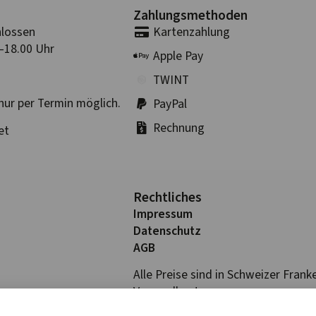
Zahlungs­methoden
lossen
Karten­zahlung
–18.00 Uhr
Apple Pay
TWINT
nur per Termin möglich.
PayPal
Rechnung
et
Rechtliches
Impressum
Datenschutz
AGB
Alle Preise sind in Schweizer Frank
Versandkosten.