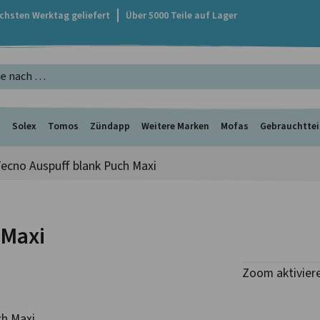
ächsten Werktag geliefert
Über 5000 Teile auf Lager
s
Solex
Tomos
Zündapp
Weitere Marken
Mofas
Gebrauchttei
Tecno Auspuff blank Puch Maxi
 Maxi
Zoom aktivier
ch Maxi.