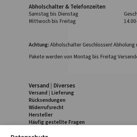
Abhol­schalter & Telefon­zeiten
Samstag bis Dienstag
Gesch
Mittwoch bis Freitag
14.00
Achtung:
Abholschalter Geschlossen! Abholung 
Pakete werden von Montag bis Freitag Versend
Versand | Diverses
Versand | Lieferung
Rück­sendungen
Widerrufs­recht
Hersteller
Häufig gestellte Fragen