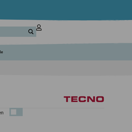
le
en