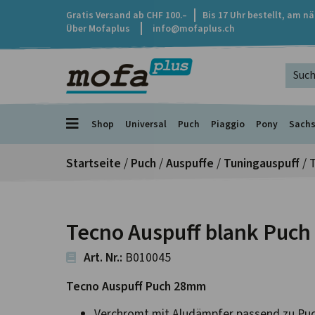
Gratis Versand ab CHF 100.–
Bis 17 Uhr bestellt, am n
Über Mofaplus
info@mofaplus.ch
Shop
Universal
Puch
Piaggio
Pony
Sach
Startseite
/
Puch
/
Auspuffe
/
Tuningauspuff
/ 
Tecno Auspuff blank Puch
Art. Nr.:
B010045
Tecno Auspuff Puch 28mm
Verchromt mit Aludämpfer passend zu Pu