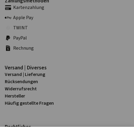
Zahlungs­methoden
Karten­zahlung
Apple Pay
TWINT
PayPal
Rechnung
Versand | Diverses
Versand | Lieferung
Rück­sendungen
Widerrufs­recht
Hersteller
Häufig gestellte Fragen
Rechtliches
Impressum