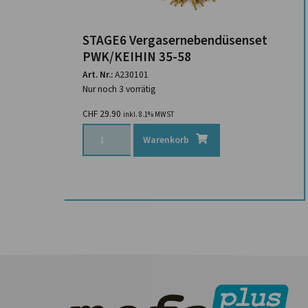
STAGE6 Vergasernebendüsenset
PWK/KEIHIN 35-58
Art. Nr.:
A230101
Nur noch 3 vorrätig
CHF
29.90
inkl. 8.1% MWST
Warenkorb