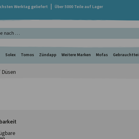
ächsten Werktag geliefert
Über 5000 Teile auf Lager
s
Solex
Tomos
Zündapp
Weitere Marken
Mofas
Gebrauchttei
 Düsen
barkeit
ügbare
en