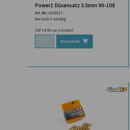
Power1 Düsensatz 3.5mm 90-108
Art. Nr.:
A230117
Nur noch 5 vorrätig
CHF
14.90
inkl. 8.1% MWST
Warenkorb