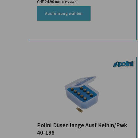
CHF
24.90
inkl. 8.1% MWST
Ausführung wählen
Polini Düsen lange Ausf Keihin/Pwk
40-198