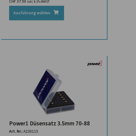
CHF
37.90
inkl. 8.1% MWST
Ausführung wählen
Power1 Düsensatz 3.5mm 70-88
Art. Nr.:
A230115