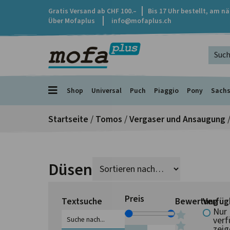
Gratis Versand ab CHF 100.–
Bis 17 Uhr bestellt, am n
Über Mofaplus
info@mofaplus.ch
Shop
Universal
Puch
Piaggio
Pony
Sach
Startseite
/
Tomos
/
Vergaser und Ansaugung
/
Düsen
Preis
Textsuche
Bewertung
Verfüg
Nur
verf
zeig