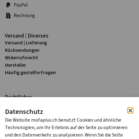
PayPal
Rechnung
Versand | Diverses
Versand | Lieferung
Rück­sendungen
Widerrufs­recht
Hersteller
Häufig gestellte Fragen
Rechtliches
Impressum
Datenschutz
Datenschutz
AGB
Die Website mofaplus.ch benutzt Cookies und ähnliche
Technologien, um Ihr Erlebnis auf der Seite zu optimieren
Alle Preise sind in Schweizer Franken (CHF) inkl. 8.1% MWST
und den Datenverkehr zu analysieren. Wenn Sie die Seite
zzgl. Versandkosten.